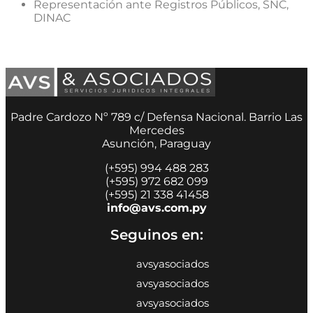
Representación ante Registros Públicos, SNC,
DINAC
Padre Cardozo Nº 789 c/ Defensa Nacional. Barrio Las
Mercedes
Asunción, Paraguay
(+595) 994 488 283
(+595) 972 682 099
(+595) 21 338 41458
info@avs.com.py
Seguinos en:
avsyasociados
avsyasociados
avsyasociados