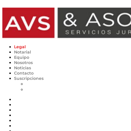
Ir al contenido
Legal
Notarial
Equipo
Nosotros
Noticias
Contacto
Suscripciones
Planes
Desuscripción
Legal
Notarial
Equipo
Nosotros
Noticias
Contacto