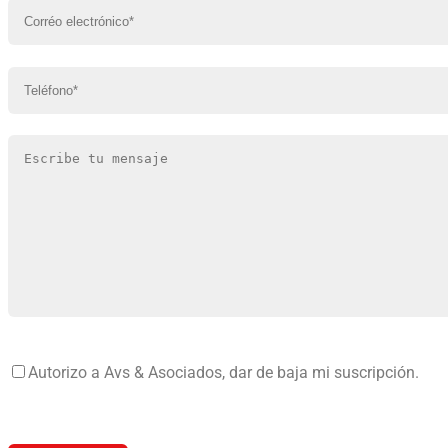
Por
favor,
Autorizo a Avs & Asociados, dar de baja mi suscripción.
deja
este
Por
campo
favor,
vacío.