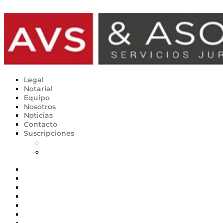
Ir al contenido
Legal
Notarial
Equipo
Nosotros
Noticias
Contacto
Suscripciones
Planes
Desuscripción
Legal
Notarial
Equipo
Nosotros
Noticias
Contacto