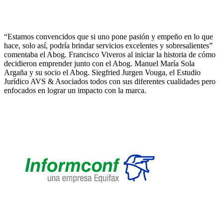
“Estamos convencidos que si uno pone pasión y empeño en lo que
hace, solo así, podría brindar servicios excelentes y sobresalientes”
comen­taba el Abog. Francisco Viveros al iniciar la his­toria de cómo
decidieron emprender junto con el Abog. Manuel María Sola
Argaña y su socio el Abog. Siegfried Jurgen Vouga, el Estudio
Jurídico AVS & Asociados todos con sus diferentes cualidades pero
enfocados en lograr un impacto con la marca.
La Corte condena a Informconf por
brindar informe erróneo