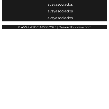
avsyasociados
avsyasociados
avsyasociados
© AVS & ASOCIADOS 2025 | Desarrollo: oveve.com