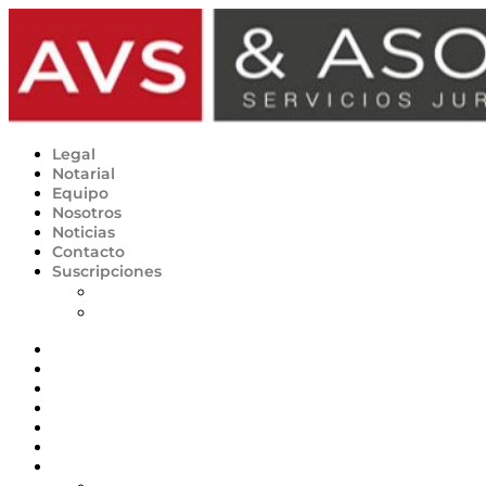
Ir
al
contenido
Legal
Notarial
Equipo
Nosotros
Noticias
Contacto
Suscripciones
Planes
Desuscripción
Legal
Notarial
Equipo
Nosotros
Noticias
Contacto
Suscripciones