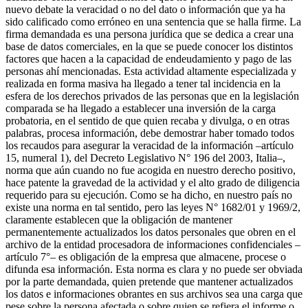
nuevo debate la veracidad o no del dato o información que ya ha
sido calificado como erróneo en una sentencia que se halla firme. La
firma demandada es una persona jurídica que se dedica a crear una
base de datos comerciales, en la que se puede conocer los distintos
factores que hacen a la capacidad de endeudamiento y pago de las
personas ahí mencionadas. Esta actividad altamente especializada y
realizada en forma masiva ha llegado a tener tal incidencia en la
esfera de los derechos privados de las personas que en la legislación
comparada se ha llegado a establecer una inversión de la carga
probatoria, en el sentido de que quien recaba y divulga, o en otras
palabras, procesa información, debe demostrar haber tomado todos
los recaudos para asegurar la veracidad de la información –artículo
15, numeral 1), del Decreto Legislativo N° 196 del 2003, Italia–,
norma que aún cuando no fue acogida en nuestro derecho positivo,
hace patente la gravedad de la actividad y el alto grado de diligencia
requerido para su ejecución. Como se ha dicho, en nuestro país no
existe una norma en tal sentido, pero las leyes N° 1682/01 y 1969/2,
claramente establecen que la obligación de mantener
permanentemente actualizados los datos personales que obren en el
archivo de la entidad procesadora de informaciones confidenciales –
artículo 7°– es obligación de la empresa que almacene, procese o
difunda esa información. Esta norma es clara y no puede ser obviada
por la parte demandada, quien pretende que mantener actualizados
los datos e informaciones obrantes en sus archivos sea una carga que
pese sobre la persona afectada o sobre quien se refiera el informe o