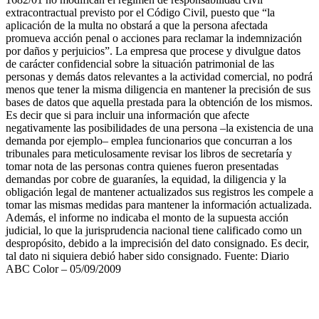
extracontractual previsto por el Código Civil, puesto que “la
aplicación de la multa no obstará a que la persona afectada
promueva acción penal o acciones para reclamar la indemnización
por daños y perjuicios”. La empresa que procese y divulgue datos
de carácter confidencial sobre la situación patrimonial de las
personas y demás datos relevantes a la actividad comercial, no podrá
menos que tener la misma diligencia en mantener la precisión de sus
bases de datos que aquella prestada para la obtención de los mismos.
Es decir que si para incluir una información que afecte
negativamente las posibilidades de una persona –la existencia de una
demanda por ejemplo– emplea funcionarios que concurran a los
tribunales para meticulosamente revisar los libros de secretaría y
tomar nota de las personas contra quienes fueron presentadas
demandas por cobre de guaraníes, la equidad, la diligencia y la
obligación legal de mantener actualizados sus registros les compele a
tomar las mismas medidas para mantener la información actualizada.
Además, el informe no indicaba el monto de la supuesta acción
judicial, lo que la jurisprudencia nacional tiene calificado como un
despropósito, debido a la imprecisión del dato consignado. Es decir,
tal dato ni siquiera debió haber sido consignado. Fuente: Diario
ABC Color – 05/09/2009
Los impulsores de la «teoría de los
contratos» ganaron el Nobel de Economía