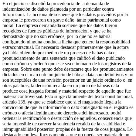
En el juicio se discutió la procedencia de la demanda de
indemnización de daños planteada por un particular contra
Informconf. La accionante sostiene que los datos proveídos por la
empresa le provocaron un grave daño, tanto patrimonial como
moral. La empresa demandada sostiene que los datos fueron
recogidos de fuentes públicas de información y que se ha
demostrado que no son erróneos, por lo que no se habría
configurado ninguna conducta ilícita que genere la responsabilidad
extracontractual. Es necesario destacar primeramente que la actora
ya había obtenido por medio de un proceso de habas data el
pronunciamiento de una sentencia que calificó el dato publicado
como erróneo y ordenó que este sea eliminado de los registros de la
empresa. Sobre este punto debe destacarse que los pronunciamientos
dictados en el marco de un juicio de hábeas data son definitivos y no
son suceptibles de una revisión posterior en un juicio ordinario o, en
otras palabras, la decisión recaída en un juicio de hábeas data
produce cosa juzgada formal y material respecto de aquello que fue
materia controversial. Esto surge claramente del texto constitucional,
artículo 135, ya que se establece que si el magistrado llega a la
convicción de que la información o dato consignado en el registro es
erróneo o afecta ilegítimamente derechos del interesado, podrá
ordenar la rectificación o destrucción de aquellos, consecuencia que
sería imposible de carecer la sentencia recaída de la estabilidad e
inimpugnabilidad posterior, propias de la fuerza de cosa juzgada. Lo
destacado conlleva forzosamente a que no pueda ser materia de un