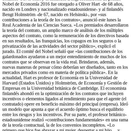
Nobel de Economía 2016 fue otorgado a Oliver Hart -de 68 años,
nacido en Londres y nacionalizado estadounidense- y al finlandés
Bengt Holmström -de 67, nacido en Helsinski-, por «sus
contribuciones a la teoría de los contratos», anunció este lunes la
Real Academia de las Ciencias Sueca. «Los premiados desarrollaron
la teoría del contrato, un amplio marco de análisis de los múltiples
aspectos del contrato, como la remuneración de los directivos basada
en sus resultados, las franquicias, los copagos en los seguros o la
privatización de las actividades del sector público», explicó el
jurado. El comité del Nobel señaló que «las contribuciones de los
galardonados ayudaron a un mejor entendimiento de muchos de los
contratos que se observan en la vida real. Brindaron, además,
nuevas maneras de pensar cómo deberían ser diseñados, tanto en los
mercados privados como en materia de política pública». En la
actualidad, Hart es profesor de Economía en la Universidad de
Harvard (Estados Unidos) y Holmström, de Economía y Gestión de
Empresas en la Universidad británica de Cambridge. El economista
finlandés ahondó en la optimización de los contratos que incluyen
incentivos o elementos ligados al rendimiento para que el agente (el
contratado) opere en beneficio máximo del principal (empresa). Ideó
un modelo que apunta a que el acuerdo óptimo busca el equilibrio
entre los riesgos y los incentivos. Por su parte, el profesor británico-
estadounidense realizó «contribuciones fundamentales» en una rama
de la teoría contractual, la de los convenios incompletos. «Lo
primero que hice fue abrazar a mi mujer, despertar a mi hijo… y